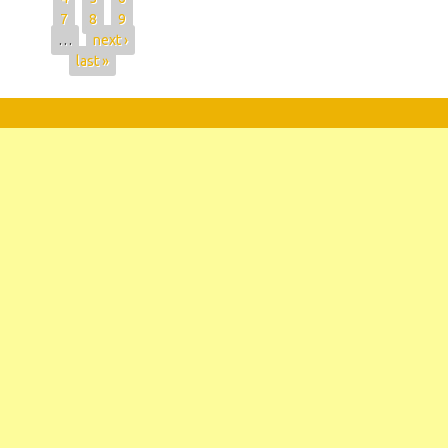
7
8
9
…
next ›
last »