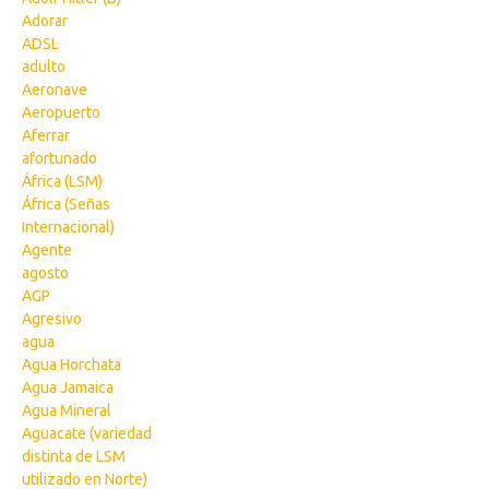
Adorar
ADSL
adulto
Aeronave
Aeropuerto
Aferrar
afortunado
África (LSM)
África (Señas
Internacional)
Agente
agosto
AGP
Agresivo
agua
Agua Horchata
Agua Jamaica
Agua Mineral
Aguacate (variedad
distinta de LSM
utilizado en Norte)