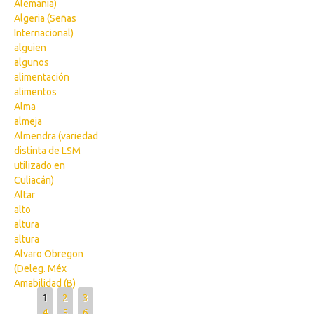
Alemania)
Algeria (Señas
Internacional)
alguien
algunos
alimentación
alimentos
Alma
almeja
Almendra (variedad
distinta de LSM
utilizado en
Culiacán)
Altar
alto
altura
altura
Alvaro Obregon
(Deleg. Méx
Amabilidad (B)
Pages
1
2
3
4
5
6