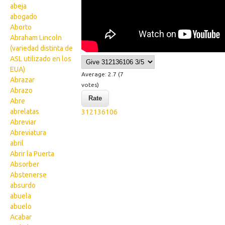
abeja
abogado
Aborto
Abraham Lincoln
(variedad distinta de
ASL utilizado en los
EUA)
Average:
2.7
(
7
Abrazar
votes)
Abrazo
Abre
abrelatas
312136106
Abreviar
Abreviatura
abril
Abrir la Puerta
Absorber
Abstenerse
absurdo
abuela
abuelo
Acabar