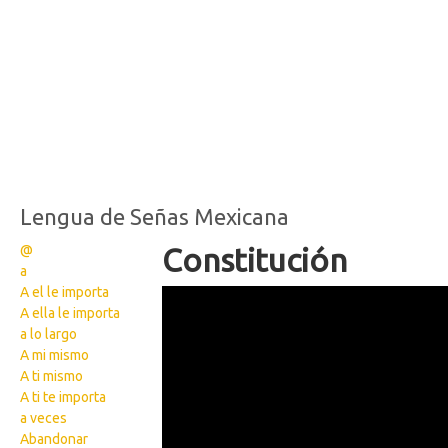
Lengua de Señas Mexicana
@
Constitución
a
A el le importa
111
A ella le importa
a lo largo
A mi mismo
A ti mismo
A ti te importa
a veces
Abandonar