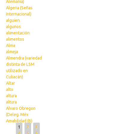
Alemania)
Algeria (Señas
Internacional)
alguien
algunos
alimentación
alimentos
Alma
almeja
Almendra (variedad
distinta de LSM
utilizado en
Culiacán)
Altar
alto
altura
altura
Alvaro Obregon
(Deleg. Méx
Amabilidad (B)
Pages
1
2
3
4
5
6