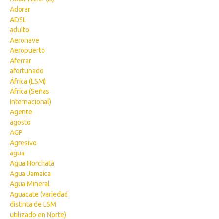
Adorar
ADSL
adulto
Aeronave
Aeropuerto
Aferrar
afortunado
África (LSM)
África (Señas
Internacional)
Agente
agosto
AGP
Agresivo
agua
Agua Horchata
Agua Jamaica
Agua Mineral
Aguacate (variedad
distinta de LSM
utilizado en Norte)