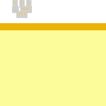
7
8
9
…
next ›
last »