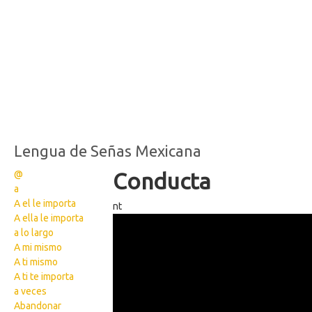
Lengua de Señas Mexicana
@
Conducta
a
A el le importa
nt
A ella le importa
124
a lo largo
A mi mismo
A ti mismo
A ti te importa
a veces
Abandonar