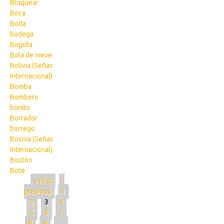
Bloquear
Boca
Boda
bodega
Bogota
Bola de nieve
Bolivia (Señas
Internacional)
Bomba
Bombero
bonito
Borrador
borrego
Bosnia (Señas
Internacional)
Bostón
Bote
Pages
« first
‹
previous
1
2
3
4
5
6
7
8
9
…