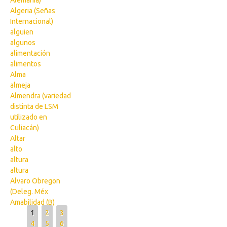
Alemania)
Algeria (Señas
Internacional)
alguien
algunos
alimentación
alimentos
Alma
almeja
Almendra (variedad
distinta de LSM
utilizado en
Culiacán)
Altar
alto
altura
altura
Alvaro Obregon
(Deleg. Méx
Amabilidad (B)
Pages
1
2
3
4
5
6