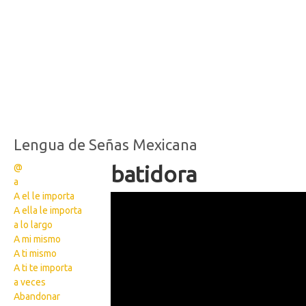
Lengua de Señas Mexicana
@
batidora
a
A el le importa
Wikisigns Lengua de
A ella le importa
Señas Mexicana 3480
a lo largo
A mi mismo
A ti mismo
A ti te importa
a veces
Abandonar