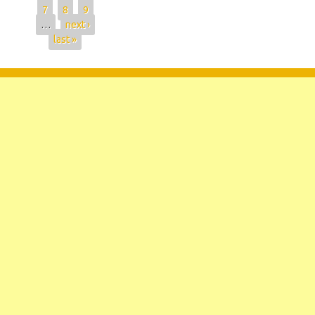
7
8
9
…
next ›
last »