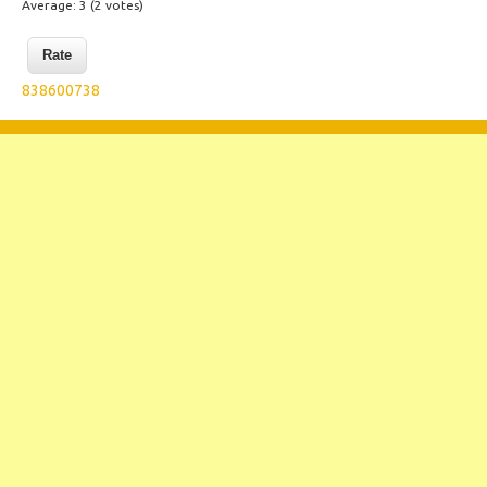
Average:
3
(
2
votes)
838600738