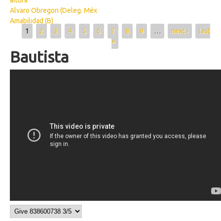
altura
Alvaro Obregon (Deleg. Méx
Amabilidad (B)
Pages
1
2
3
4
5
6
7
8
9
…
next ›
last
»
Bautista
Bautista