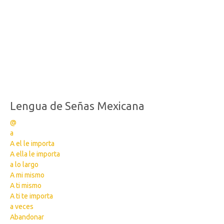
Lengua de Señas Mexicana
@
a
A el le importa
A ella le importa
a lo largo
A mi mismo
A ti mismo
A ti te importa
a veces
Abandonar