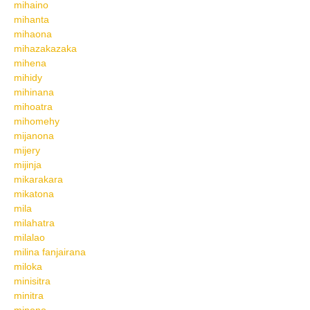
mihaino
mihanta
mihaona
mihazakazaka
mihena
mihidy
mihinana
mihoatra
mihomehy
mijanona
mijery
mijinja
mikarakara
mikatona
mila
milahatra
milalao
milina fanjairana
miloka
minisitra
minitra