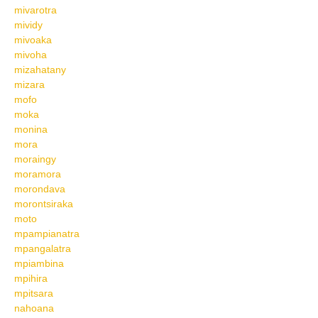
mivarotra
mividy
mivoaka
mivoha
mizahatany
mizara
mofo
moka
monina
mora
moraingy
moramora
morondava
morontsiraka
moto
mpampianatra
mpangalatra
mpiambina
mpihira
mpitsara
nahoana