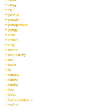
minono
miompy
mioty
mipasoka
mipetraka
mipetrapetraha
mipongy
mirava
miresaka
mirevy
misaotra
misasa tarehy
misolo
misotro
misy
mitomany
mitombo
mitondra
mitovy
mitrotro
mitsangatsangana
mivadika