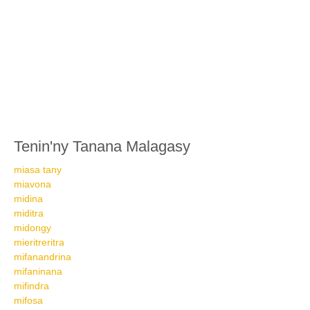
Tenin'ny Tanana Malagasy
miasa tany
miavona
midina
miditra
midongy
mieritreritra
mifanandrina
mifaninana
mifindra
mifosa