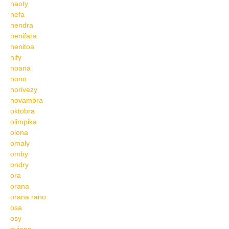
naoty
nefa
nendra
nenifara
nenitoa
nify
noana
nono
norivezy
novambra
oktobra
olimpika
olona
omaly
omby
ondry
ora
orana
orana rano
osa
osy