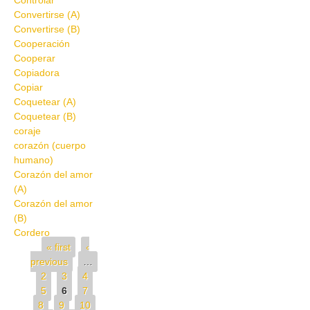
Controlar
Convertirse (A)
Convertirse (B)
Cooperación
Cooperar
Copiadora
Copiar
Coquetear (A)
Coquetear (B)
coraje
corazón (cuerpo
humano)
Corazón del amor
(A)
Corazón del amor
(B)
Cordero
Pages
« first
‹
previous
…
2
3
4
5
6
7
8
9
10