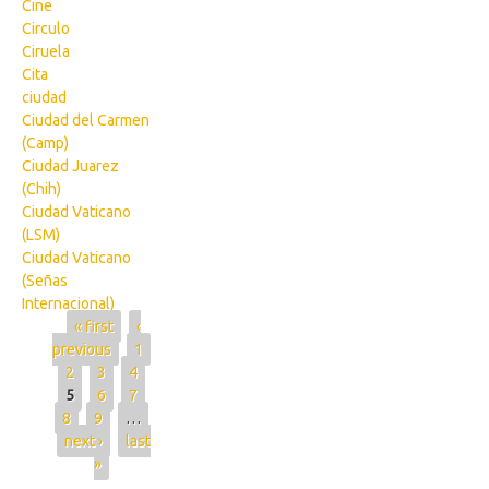
Cine
Circulo
Ciruela
Cita
ciudad
Ciudad del Carmen
(Camp)
Ciudad Juarez
(Chih)
Ciudad Vaticano
(LSM)
Ciudad Vaticano
(Señas
Internacional)
Pages
« first
‹
previous
1
2
3
4
5
6
7
8
9
…
next ›
last
»