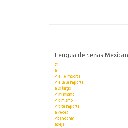
Lengua de Señas Mexica
@
a
A el le importa
A ella le importa
a lo largo
A mi mismo
A ti mismo
A ti te importa
a veces
Abandonar
abeja