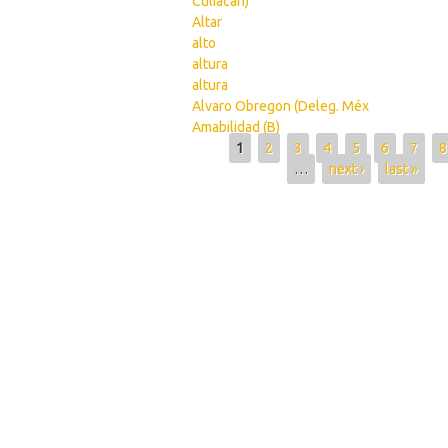
Culiacán)
Altar
alto
altura
altura
Alvaro Obregon (Deleg. Méx
Amabilidad (B)
Pages
1
2
3
4
5
6
7
8
…
next ›
last »