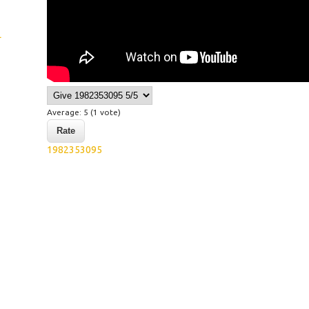
L
Average:
5
(
1
vote)
1982353095