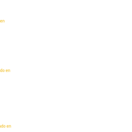
 en
ado en
zado en