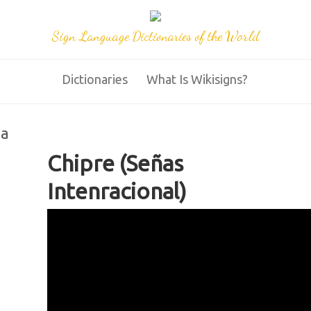
Sign Language Dictionaries of the World
Dictionaries
What Is Wikisigns?
na
Chipre (Señas
Intenracional)
IMG 9448