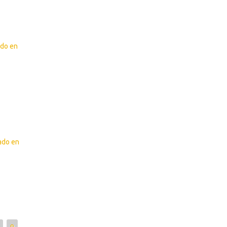
ado en
zado en