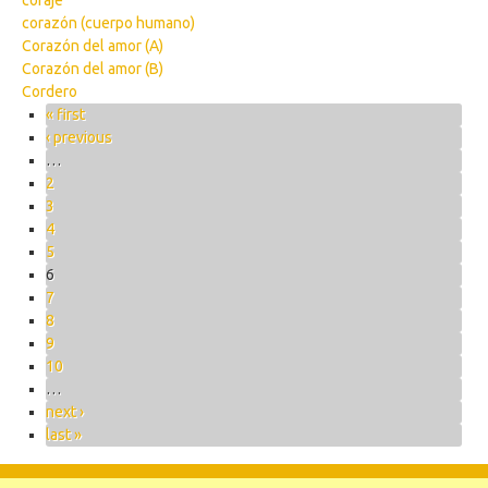
coraje
corazón (cuerpo humano)
Corazón del amor (A)
Corazón del amor (B)
Cordero
Pages
« first
‹ previous
…
2
3
4
5
6
7
8
9
10
…
next ›
last »