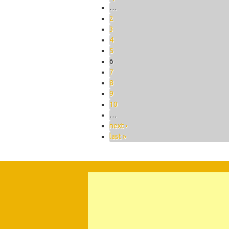
…
2
3
4
5
6
7
8
9
10
…
next ›
last »