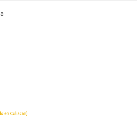
na
do en Culiacán)