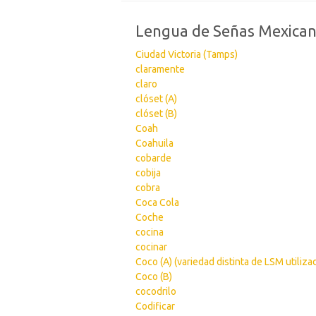
Lengua de Señas Mexica
Ciudad Victoria (Tamps)
claramente
claro
clóset (A)
clóset (B)
Coah
Coahuila
cobarde
cobija
cobra
Coca Cola
Coche
cocina
cocinar
Coco (A) (variedad distinta de LSM utiliza
Coco (B)
cocodrilo
Codificar