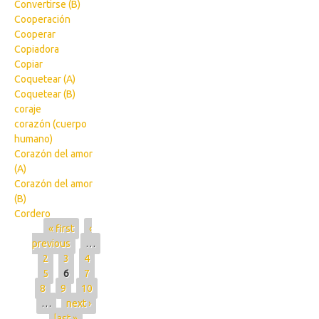
Convertirse (B)
Cooperación
Cooperar
Copiadora
Copiar
Coquetear (A)
Coquetear (B)
coraje
corazón (cuerpo
humano)
Corazón del amor
(A)
Corazón del amor
(B)
Cordero
Pages
« first
‹
previous
…
2
3
4
5
6
7
8
9
10
…
next ›
last »