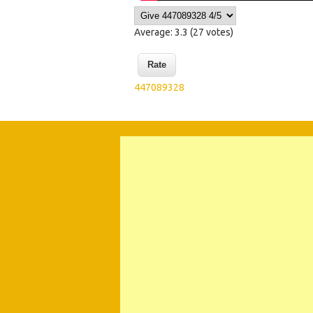
Average:
3.3
(
27
votes)
447089328