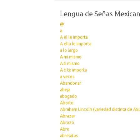
Lengua de Señas Mexica
@
a
A el le importa
A ella le importa
a lo largo
A mi mismo
A ti mismo
A ti te importa
a veces
Abandonar
abeja
abogado
Aborto
Abraham Lincoln (variedad distinta de ASL
Abrazar
Abrazo
Abre
abrelatas