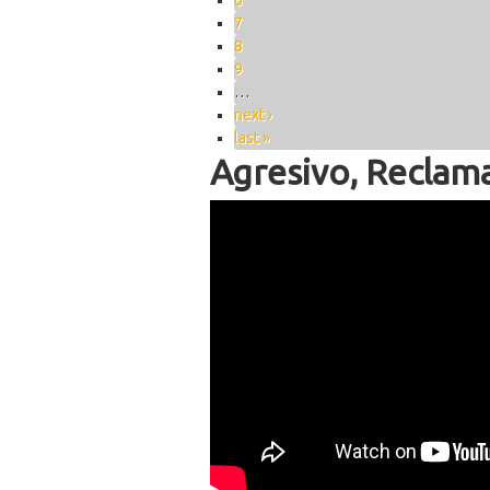
6
7
8
9
…
next ›
last »
Agresivo, Reclam
IMG 9368