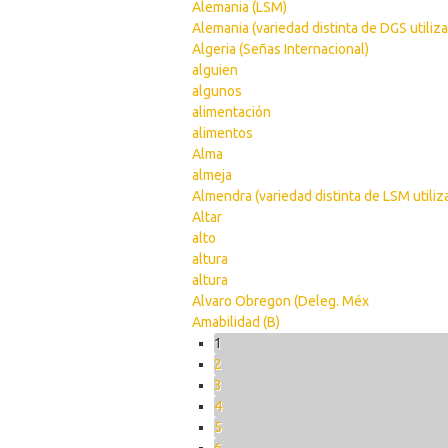
Alemania (LSM)
Alemania (variedad distinta de DGS utiliz
Algeria (Señas Internacional)
alguien
algunos
alimentación
alimentos
Alma
almeja
Almendra (variedad distinta de LSM utiliz
Altar
alto
altura
altura
Alvaro Obregon (Deleg. Méx
Amabilidad (B)
Pages
1
2
3
4
5