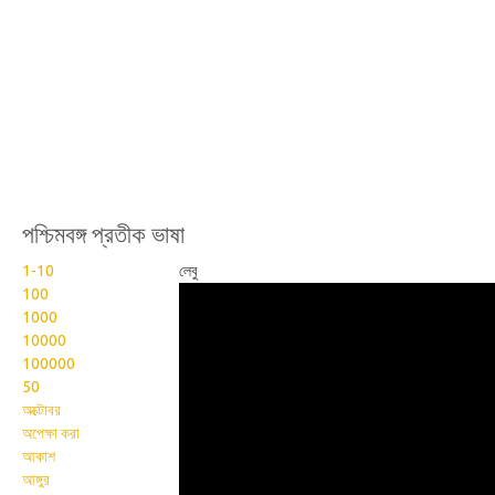
পশ্চিমবঙ্গ প্রতীক ভাষা
1-10
লেবু
Wikisigns org West
100
1000
Bengal Sign Language
10000
045
100000
50
অক্টোবর
অপেক্ষা করা
আকাশ
আঙ্গুর