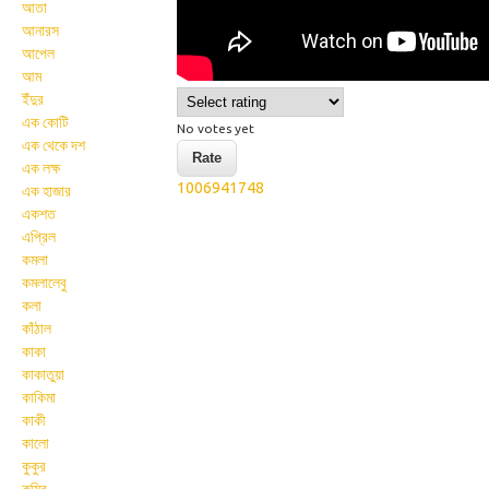
আতা
আনারস
আপেল
আম
ইঁদুর
এক কোটি
No votes yet
এক থেকে দশ
এক লক্ষ
1006941748
এক হাজার
একশত
এপ্রিল
কমলা
কমলালেবু
কলা
কাঁঠাল
কাকা
কাকাতুয়া
কাকিমা
কাকী
কালো
কুকুর