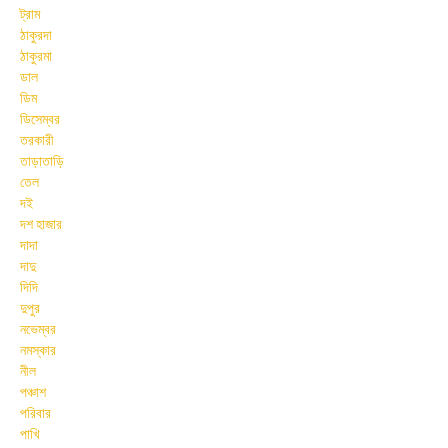
ট্রাম
ঠাকুরদা
ঠাকুরমা
ডাল
ডিম
ডিসেম্বর
তরকারী
তাড়াতাড়ি
তেল
দই
দশ হাজার
দাদা
দাদু
দিদি
দুপুর
নভেম্বর
নমস্কার
নীল
পঞ্চাশ
পরিবার
পাখি