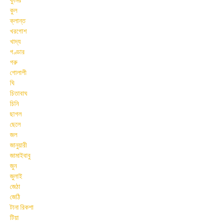
কুমির
কুল
ক্লান্ত
খরগোশ
খাদ্য
গণ্ডার
গরু
গোলাপী
ঘি
চিতাবাঘ
চিনি
ছাগল
ছেলে
জল
জানুয়ারী
জামাইবাবু
জুন
জুলাই
জেঠা
জেঠি
টানা রিকশা
টিয়া