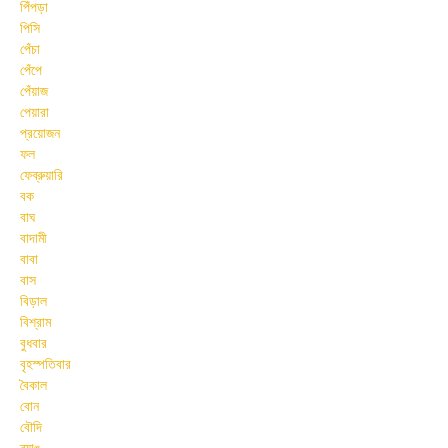
পিঁপড়া
পিসি
পেঁচা
পেঁপে
পেঁয়াজ
পেয়ারা
প্রয়োজন
ফল
ফেব্রুয়ারি
বক
বাঘ
বাদামী
বাবা
বাস
বিড়াল
বিশ্রাম
বুধবার
বৃহস্পতিবার
বৈকাল
বোন
বৌদি