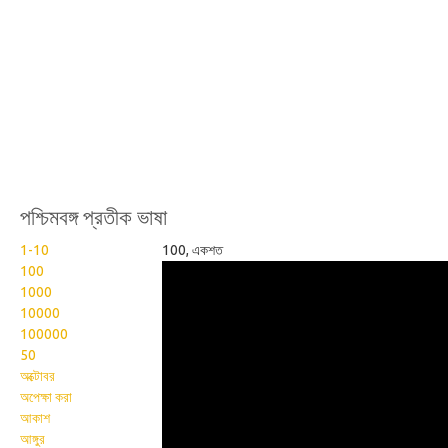
পশ্চিমবঙ্গ প্রতীক ভাষা
1-10
100, একশত
Wikisigns org West
100
1000
Bengal Sign Language
10000
082
100000
50
অক্টোবর
অপেক্ষা করা
আকাশ
আঙ্গুর