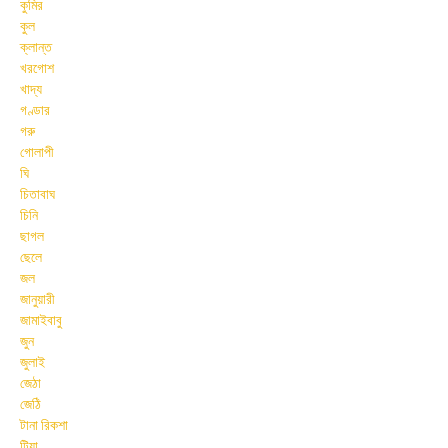
কুমির
কুল
ক্লান্ত
খরগোশ
খাদ্য
গণ্ডার
গরু
গোলাপী
ঘি
চিতাবাঘ
চিনি
ছাগল
ছেলে
জল
জানুয়ারী
জামাইবাবু
জুন
জুলাই
জেঠা
জেঠি
টানা রিকশা
টিয়া