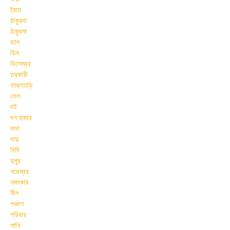
ট্রাম
ঠাকুরদা
ঠাকুরমা
ডাল
ডিম
ডিসেম্বর
তরকারী
তাড়াতাড়ি
তেল
দই
দশ হাজার
দাদা
দাদু
দিদি
দুপুর
নভেম্বর
নমস্কার
নীল
পঞ্চাশ
পরিবার
পাখি