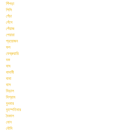
পিঁপড়া
পিসি
পেঁচা
পেঁপে
পেঁয়াজ
পেয়ারা
প্রয়োজন
ফল
ফেব্রুয়ারি
বক
বাঘ
বাদামী
বাবা
বাস
বিড়াল
বিশ্রাম
বুধবার
বৃহস্পতিবার
বৈকাল
বোন
বৌদি