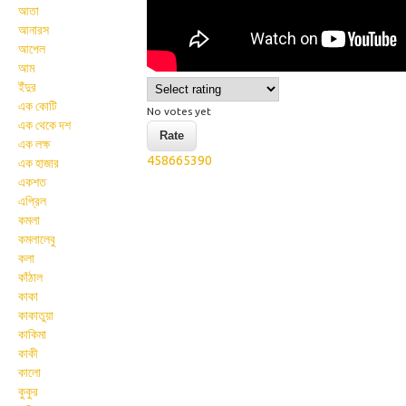
আতা
আনারস
আপেল
আম
ইঁদুর
এক কোটি
No votes yet
এক থেকে দশ
এক লক্ষ
458665390
এক হাজার
একশত
এপ্রিল
কমলা
কমলালেবু
কলা
কাঁঠাল
কাকা
কাকাতুয়া
কাকিমা
কাকী
কালো
কুকুর