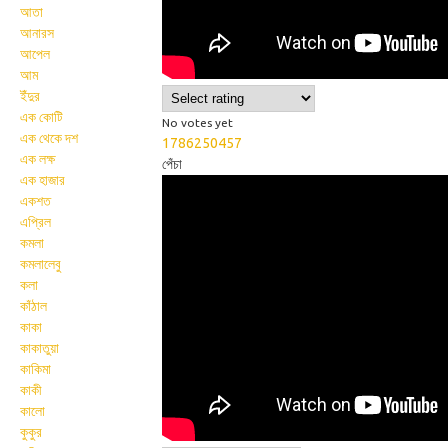
আতা
আনারস
আপেল
আম
ইঁদুর
এক কোটি
No votes yet
এক থেকে দশ
1786250457
এক লক্ষ
পেঁচা
এক হাজার
Wikisigns org West
একশত
Bengal Sign Language
এপ্রিল
কমলা
099
কমলালেবু
কলা
কাঁঠাল
কাকা
কাকাতুয়া
কাকিমা
কাকী
কালো
কুকুর