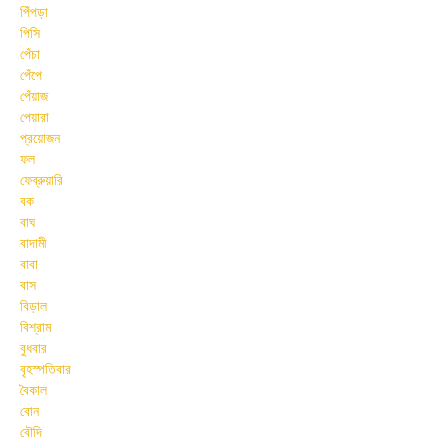
পিঁপড়া
পিসি
পেঁচা
পেঁপে
পেঁয়াজ
পেয়ারা
প্রয়োজন
ফল
ফেব্রুয়ারি
বক
বাঘ
বাদামী
বাবা
বাস
বিড়াল
বিশ্রাম
বুধবার
বৃহস্পতিবার
বৈকাল
বোন
বৌদি