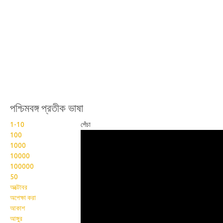
পশ্চিমবঙ্গ প্রতীক ভাষা
1-10
পেঁচা
Wikisigns org West
100
1000
Bengal Sign Language
10000
009
100000
50
অক্টোবর
অপেক্ষা করা
আকাশ
আঙ্গুর