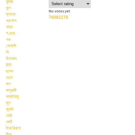
কুমির
কুল
No votes yet
ক্লান্ত
76082278
খরগোশ
খাদ্য
গণ্ডার
গরু
গোলাপী
ঘি
চিতাবাঘ
চিনি
ছাগল
ছেলে
জল
জানুয়ারী
জামাইবাবু
জুন
জুলাই
জেঠা
জেঠি
টানা রিকশা
টিয়া