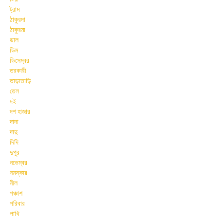
ট্রাম
ঠাকুরদা
ঠাকুরমা
ডাল
ডিম
ডিসেম্বর
তরকারী
তাড়াতাড়ি
তেল
দই
দশ হাজার
দাদা
দাদু
দিদি
দুপুর
নভেম্বর
নমস্কার
নীল
পঞ্চাশ
পরিবার
পাখি