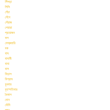
পিঁপড়া
পিসি
পেঁচা
পেঁপে
পেঁয়াজ
পেয়ারা
প্রয়োজন
ফল
ফেব্রুয়ারি
বক
বাঘ
বাদামী
বাবা
বাস
বিড়াল
বিশ্রাম
বুধবার
বৃহস্পতিবার
বৈকাল
বোন
বৌদি