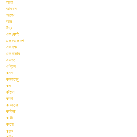
আতা
আনারস
আপেল
আম
ইঁদুর
এক কোটি
এক থেকে দশ
এক লক্ষ
এক হাজার
একশত
এপ্রিল
কমলা
কমলালেবু
কলা
কাঁঠাল
কাকা
কাকাতুয়া
কাকিমা
কাকী
কালো
কুকুর