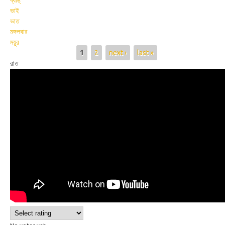
ব্যাঙ্
ভাই
ভাত
মঙ্গলবার
ময়ুর
Pages
1
2
next ›
last »
রাত
Wikisigns org West Bengal Sign
Language 076