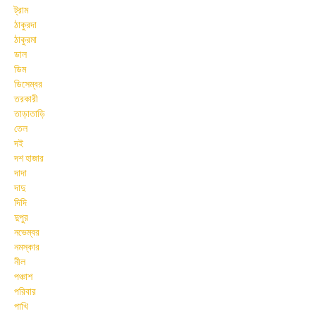
ট্রাম
ঠাকুরদা
ঠাকুরমা
ডাল
ডিম
ডিসেম্বর
তরকারী
তাড়াতাড়ি
তেল
দই
দশ হাজার
দাদা
দাদু
দিদি
দুপুর
নভেম্বর
নমস্কার
নীল
পঞ্চাশ
পরিবার
পাখি