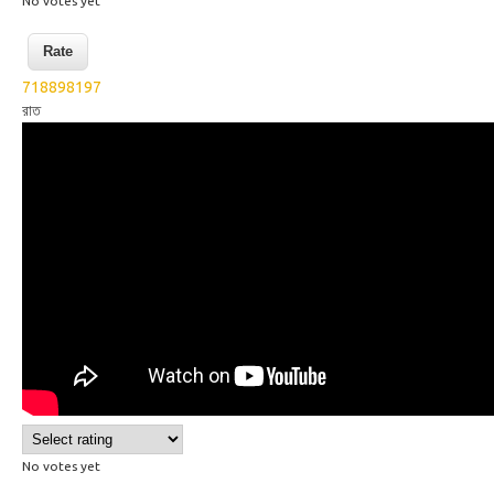
No votes yet
718898197
রাত
Wikisigns org West Bengal Sign
Language 079
No votes yet