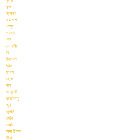
কুমির
কুল
ক্লান্ত
খরগোশ
খাদ্য
গণ্ডার
গরু
গোলাপী
ঘি
চিতাবাঘ
চিনি
ছাগল
ছেলে
জল
জানুয়ারী
জামাইবাবু
জুন
জুলাই
জেঠা
জেঠি
টানা রিকশা
টিয়া