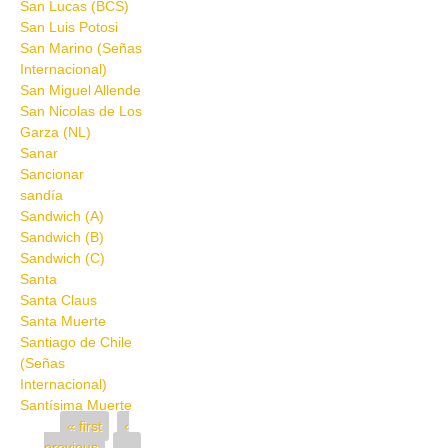
San Lucas (BCS)
San Luis Potosi
San Marino (Señas
Internacional)
San Miguel Allende
San Nicolas de Los
Garza (NL)
Sanar
Sancionar
sandía
Sandwich (A)
Sandwich (B)
Sandwich (C)
Santa
Santa Claus
Santa Muerte
Santiago de Chile
(Señas
Internacional)
Santísima Muerte
Pages
« first
‹
previous
…