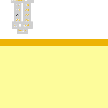
17
18
19
20
21
22
23
24
25
next ›
last »