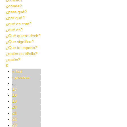
¿cuánto?
¿dónde?
¿para qué?
¿por qué?
¿qué es esto?
¿qué es?
¿Qué quiere decir?
¿Que significa?
¿Que te importa?
¿quién es él/ella?
¿quién?
€
Pages
« first
‹ previous
…
17
18
19
20
21
22
23