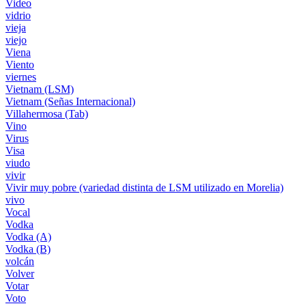
Video
vidrio
vieja
viejo
Viena
Viento
viernes
Vietnam (LSM)
Vietnam (Señas Internacional)
Villahermosa (Tab)
Vino
Virus
Visa
viudo
vivir
Vivir muy pobre (variedad distinta de LSM utilizado en Morelia)
vivo
Vocal
Vodka
Vodka (A)
Vodka (B)
volcán
Volver
Votar
Voto