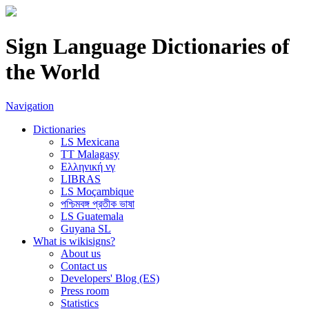
Sign Language Dictionaries of
the World
Navigation
Dictionaries
LS Mexicana
TT Malagasy
Ελληνική νγ
LIBRAS
LS Moçambique
পশ্চিমবঙ্গ প্রতীক ভাষা
LS Guatemala
Guyana SL
What is wikisigns?
About us
Contact us
Developers' Blog (ES)
Press room
Statistics