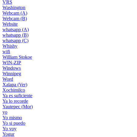
VRS
Washington
Webcam (A)
Webcam (B)
Website
whatsapp (A)
whatsapp (B)
whatsapp (C)
Whishy
wifi
William Stokoe
WIN-ZIP
Windows
Winnipeg
Word
Xalapa (Ver)
Xochimilco
Ya es suficiente
Ya lo recorde
Yautepec (Mor)
yo
Yo mismo
Yo si puedo
Yo voy
Yogur