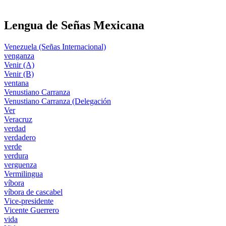
Lengua de Señas Mexicana
Venezuela (Señas Internacional)
venganza
Venir (A)
Venir (B)
ventana
Venustiano Carranza
Venustiano Carranza (Delegación
Ver
Veracruz
verdad
verdadero
verde
verdura
verguenza
Vermilingua
víbora
víbora de cascabel
Vice-presidente
Vicente Guerrero
vida