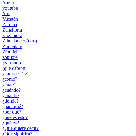
Yogurt
youtube
Yuc
Yucatán
Zambia
Zanahoria
zarzamora
Zihuatanejo (Gro)
Zimbabue
ZOOM
zopilote
¡Ni modo!
¡que cabron!
¿cómo estás?
¿como?
¿cuál?
¿cuándo?
¿cuánto?
¿dónde?
¿para qué?
¿por qué?
¿qué es esto?
¿qué es?
¿Qué quiere decir?
¿Que significa?