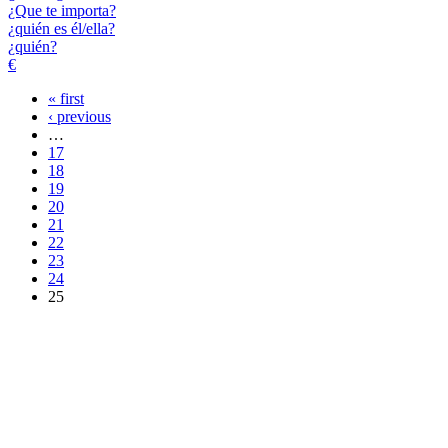
¿Que te importa?
¿quién es él/ella?
¿quién?
€
« first
Pages
‹ previous
…
17
18
19
20
21
22
23
24
25