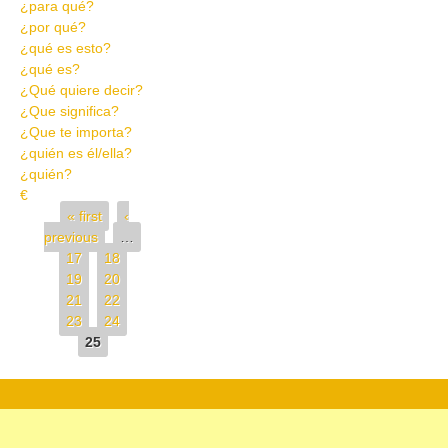
¿para qué?
¿por qué?
¿qué es esto?
¿qué es?
¿Qué quiere decir?
¿Que significa?
¿Que te importa?
¿quién es él/ella?
¿quién?
€
Pages
« first
‹
previous
…
17
18
19
20
21
22
23
24
25