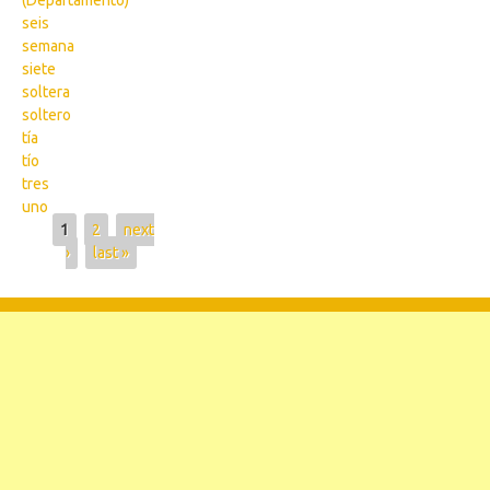
(Departamento)
seis
semana
siete
soltera
soltero
tía
tío
tres
uno
Pages
1
2
next
›
last »