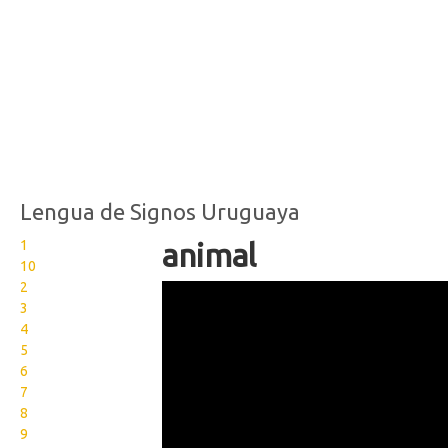
Lengua de Signos Uruguaya
1
animal
10
2
Animal en Lengua de
3
Señas Uruguaya
4
5
6
7
8
9