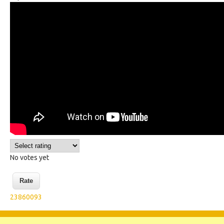
Wikisigns.org Lingua de Sinais de
Moçambique explicar / explain
No votes yet
23860093