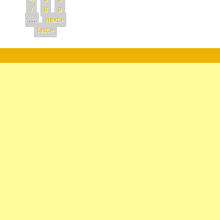
7
8
9
…
next ›
last »