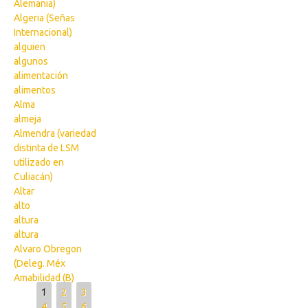
Alemania)
Algeria (Señas
Internacional)
alguien
algunos
alimentación
alimentos
Alma
almeja
Almendra (variedad
distinta de LSM
utilizado en
Culiacán)
Altar
alto
altura
altura
Alvaro Obregon
(Deleg. Méx
Amabilidad (B)
Pages
1
2
3
4
5
6