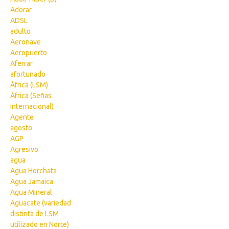
Adorar
ADSL
adulto
Aeronave
Aeropuerto
Aferrar
afortunado
África (LSM)
África (Señas
Internacional)
Agente
agosto
AGP
Agresivo
agua
Agua Horchata
Agua Jamaica
Agua Mineral
Aguacate (variedad
distinta de LSM
utilizado en Norte)