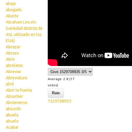
abeja
abogado
Aborto
Abraham Lincoln
(variedad distinta de
ASL utilizado en los
EUA)
Abrazar
Abrazo
Abre
abrelatas
Abreviar
Abreviatura
Average:
2.8
(
17
abril
votes)
Abrir la Puerta
Absorber
1529708935
Abstenerse
absurdo
abuela
abuelo
Acabar