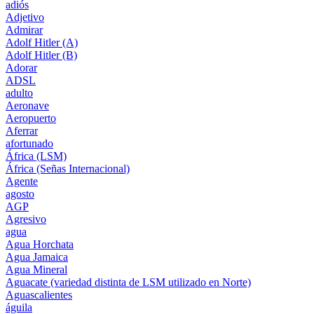
adiós
Adjetivo
Admirar
Adolf Hitler (A)
Adolf Hitler (B)
Adorar
ADSL
adulto
Aeronave
Aeropuerto
Aferrar
afortunado
África (LSM)
África (Señas Internacional)
Agente
agosto
AGP
Agresivo
agua
Agua Horchata
Agua Jamaica
Agua Mineral
Aguacate (variedad distinta de LSM utilizado en Norte)
Aguascalientes
águila