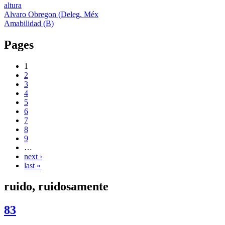
altura
Alvaro Obregon (Deleg. Méx
Amabilidad (B)
Pages
1
2
3
4
5
6
7
8
9
…
next ›
last »
ruido, ruidosamente
83