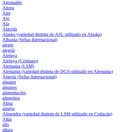
Aguinaldo
Ahora
Aire
Ajo
Ala
Alacrán
Alaska (variedad distinta de ASL utilizado en Alaska)
Albania (Señas Internacional)
alegre
alegría
Aleluya
Aleluya (Cristiano)
Alemania (LSM)
Alemania (variedad distinta de DGS utilizado en Alemania)
Algeria (Señas Internacional)
alguien
algunos
alimentación
alimentos
Alma
almeja
Almendra (variedad distinta de LSM utilizado en Culiacán)
Altar
alto
altura