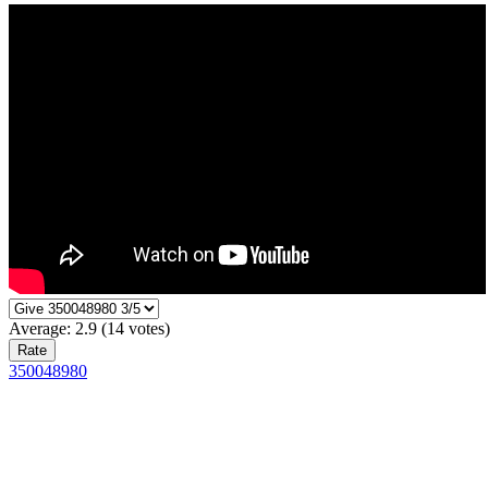
Average:
2.9
(
14
votes)
350048980