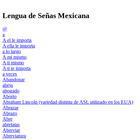
Lengua de Señas Mexicana
@
a
A el le importa
A ella le importa
a lo largo
A mi mismo
A ti mismo
A ti te importa
a veces
Abandonar
abeja
abogado
Aborto
Abraham Lincoln (variedad distinta de ASL utilizado en los EUA)
Abrazar
Abrazo
Abre
abrelatas
Abreviar
Abreviatura