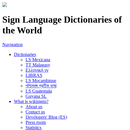
Sign Language Dictionaries of
the World
Navigation
Dictionaries
LS Mexicana
TT Malagasy
Ελληνική νγ
LIBRAS
LS Moçambique
পশ্চিমবঙ্গ প্রতীক ভাষা
LS Guatemala
Guyana SL
What is wikisigns?
About us
Contact us
Developers' Blog (ES)
Press room
Statistics