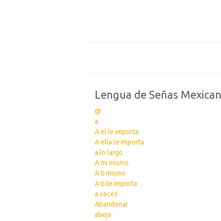
Lengua de Señas Mexica
@
a
A el le importa
A ella le importa
a lo largo
A mi mismo
A ti mismo
A ti te importa
a veces
Abandonar
abeja