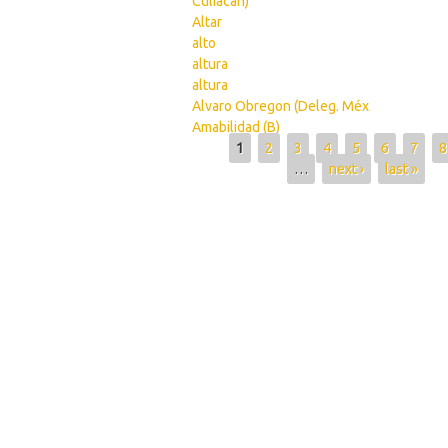
Culiacán)
Altar
alto
altura
altura
Alvaro Obregon (Deleg. Méx
Amabilidad (B)
Pages
1
2
3
4
5
6
7
8
…
next ›
last »