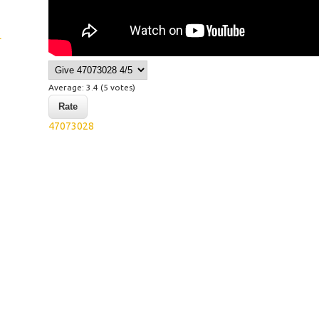
L
Average:
3.4
(
5
votes)
47073028