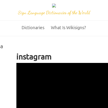
Sign Language Dictionaries of the World
Dictionaries
What Is Wikisigns?
na
instagram
WikiSigns Lengua de Señas Mexic