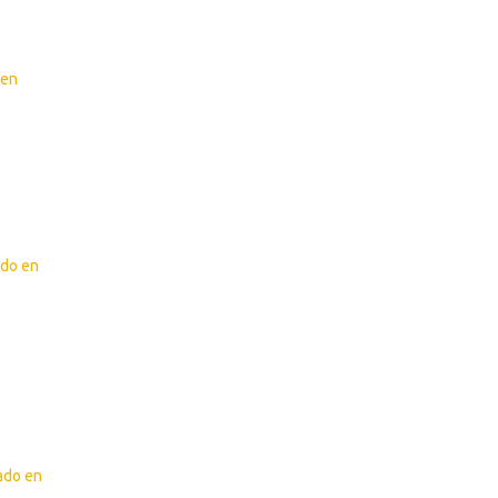
 en
ado en
zado en