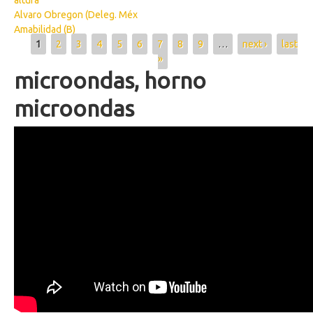
altura
Alvaro Obregon (Deleg. Méx
Amabilidad (B)
Pages
1
2
3
4
5
6
7
8
9
…
next ›
last
»
microondas, horno
microondas
Wikisigns Lengua de Señas Mexicana
3486