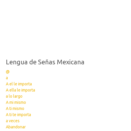
Lengua de Señas Mexicana
@
a
A el le importa
A ella le importa
a lo largo
A mi mismo
A ti mismo
A ti te importa
a veces
Abandonar