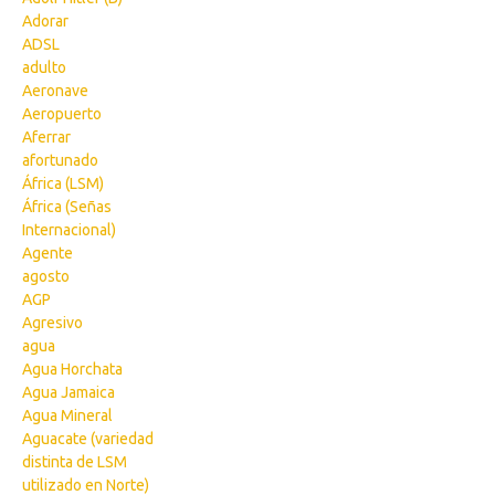
Adorar
ADSL
adulto
Aeronave
Aeropuerto
Aferrar
afortunado
África (LSM)
África (Señas
Internacional)
Agente
agosto
AGP
Agresivo
agua
Agua Horchata
Agua Jamaica
Agua Mineral
Aguacate (variedad
distinta de LSM
utilizado en Norte)