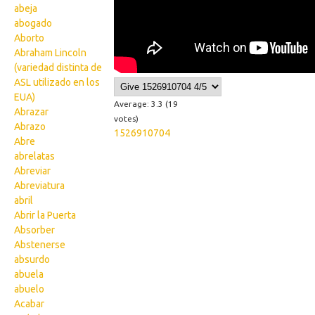
abeja
abogado
Aborto
Abraham Lincoln
(variedad distinta de
ASL utilizado en los
EUA)
Average:
3.3
(
19
Abrazar
votes)
Abrazo
1526910704
Abre
abrelatas
Abreviar
Abreviatura
abril
Abrir la Puerta
Absorber
Abstenerse
absurdo
abuela
abuelo
Acabar