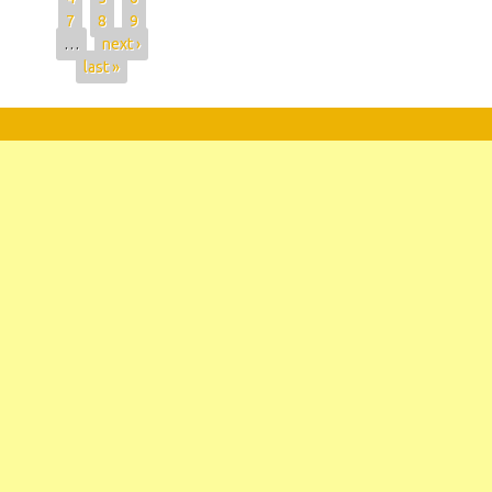
7
8
9
…
next ›
last »