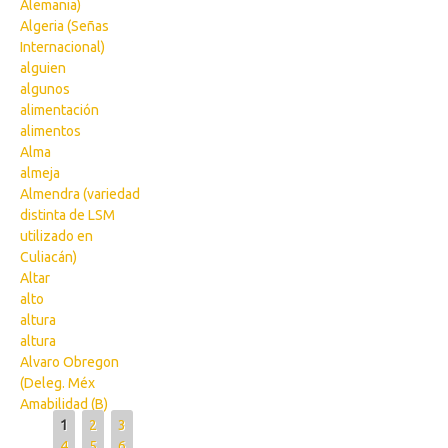
Alemania)
Algeria (Señas
Internacional)
alguien
algunos
alimentación
alimentos
Alma
almeja
Almendra (variedad
distinta de LSM
utilizado en
Culiacán)
Altar
alto
altura
altura
Alvaro Obregon
(Deleg. Méx
Amabilidad (B)
Pages
1
2
3
4
5
6