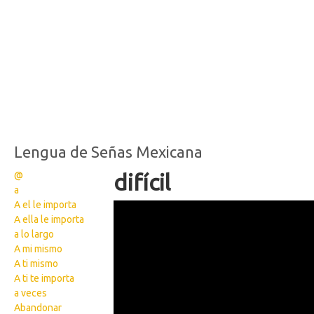
Lengua de Señas Mexicana
@
difícil
a
A el le importa
Wikisigns Lengua de
A ella le importa
Señas Mexicana 3590
a lo largo
A mi mismo
A ti mismo
A ti te importa
a veces
Abandonar