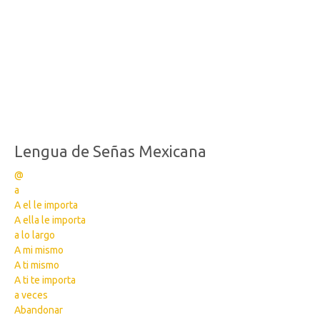
Lengua de Señas Mexicana
@
a
A el le importa
A ella le importa
a lo largo
A mi mismo
A ti mismo
A ti te importa
a veces
Abandonar