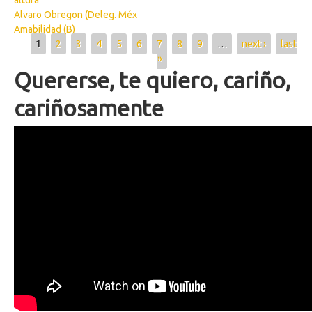
altura
Alvaro Obregon (Deleg. Méx
Amabilidad (B)
Pages
1
2
3
4
5
6
7
8
9
…
next ›
last
»
Quererse, te quiero, cariño,
cariñosamente
81