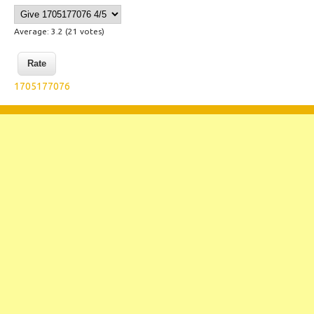
Average:
3.2
(
21
votes)
1705177076