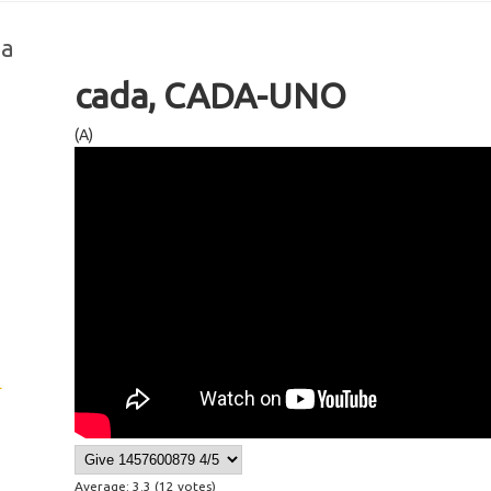
na
cada, CADA-UNO
(A)
Wikisigns Lengua de Señas Mexic
L
Average:
3.3
(
12
votes)