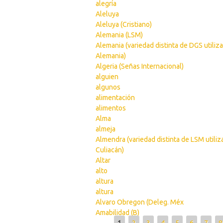
alegría
Aleluya
Aleluya (Cristiano)
Alemania (LSM)
Alemania (variedad distinta de DGS utiliz
Alemania)
Algeria (Señas Internacional)
alguien
algunos
alimentación
alimentos
Alma
almeja
Almendra (variedad distinta de LSM utili
Culiacán)
Altar
alto
altura
altura
Alvaro Obregon (Deleg. Méx
Amabilidad (B)