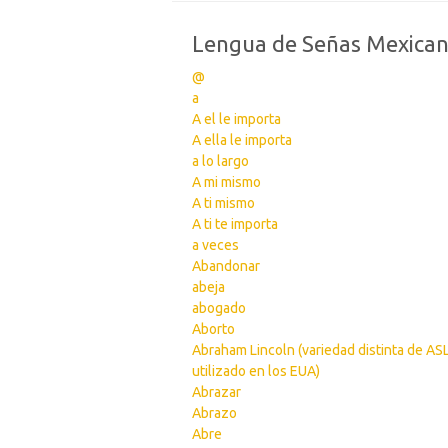
Lengua de Señas Mexica
@
a
A el le importa
A ella le importa
a lo largo
A mi mismo
A ti mismo
A ti te importa
a veces
Abandonar
abeja
abogado
Aborto
Abraham Lincoln (variedad distinta de AS
utilizado en los EUA)
Abrazar
Abrazo
Abre