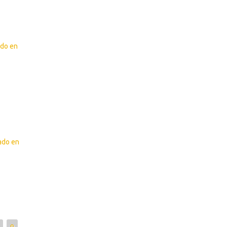
ado en
zado en