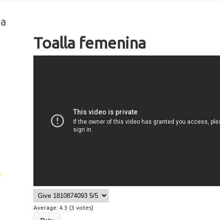
na
Toalla femenina
23
L
Average:
4.3
(
3
votes)