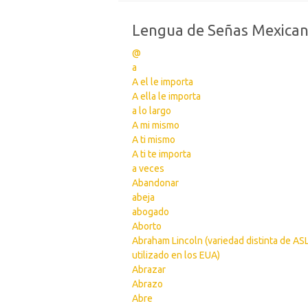
Lengua de Señas Mexica
@
a
A el le importa
A ella le importa
a lo largo
A mi mismo
A ti mismo
A ti te importa
a veces
Abandonar
abeja
abogado
Aborto
Abraham Lincoln (variedad distinta de AS
utilizado en los EUA)
Abrazar
Abrazo
Abre