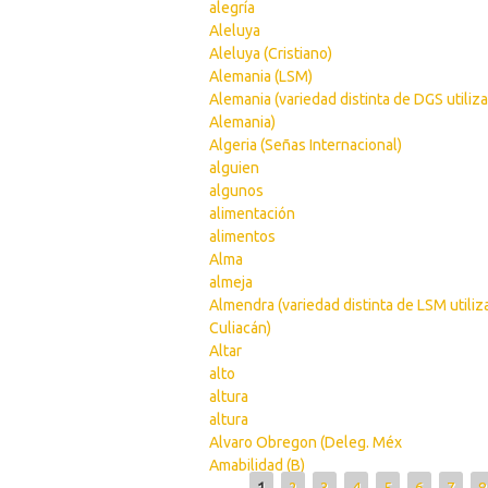
alegría
Aleluya
Aleluya (Cristiano)
Alemania (LSM)
Alemania (variedad distinta de DGS utiliz
Alemania)
Algeria (Señas Internacional)
alguien
algunos
alimentación
alimentos
Alma
almeja
Almendra (variedad distinta de LSM utili
Culiacán)
Altar
alto
altura
altura
Alvaro Obregon (Deleg. Méx
Amabilidad (B)