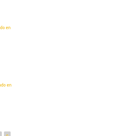
ado en
zado en