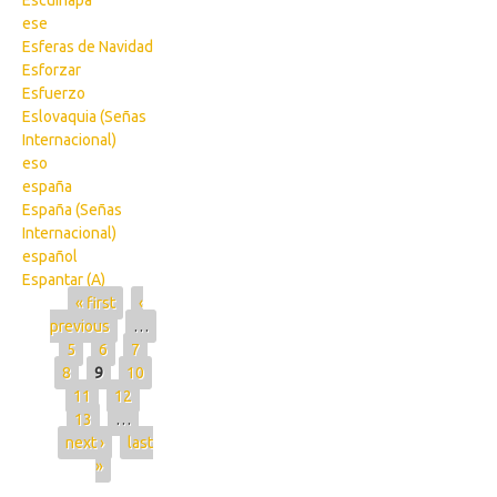
Escuinapa
ese
Esferas de Navidad
Esforzar
Esfuerzo
Eslovaquia (Señas
Internacional)
eso
españa
España (Señas
Internacional)
español
Espantar (A)
Pages
« first
‹
previous
…
5
6
7
8
9
10
11
12
13
…
next ›
last
»