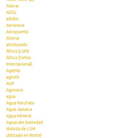
Adorar
ADSL
adulto
Aeronave
Aeropuerto
Aferrar
afortunado
África (LSM)
África (Señas
Internacional)
Agente
agosto
AGP
Agresivo
agua
Agua Horchata
Agua Jamaica
Agua Mineral
Aguacate (variedad
distinta de LSM
utilizado en Norte)