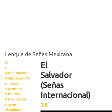
Lengua de Señas Mexicana
@
El
a
Salvador
A el le importa
A ella le importa
(Señas
a lo largo
A mi mismo
Internacional)
A ti mismo
A ti te importa
26
a veces
Abandonar