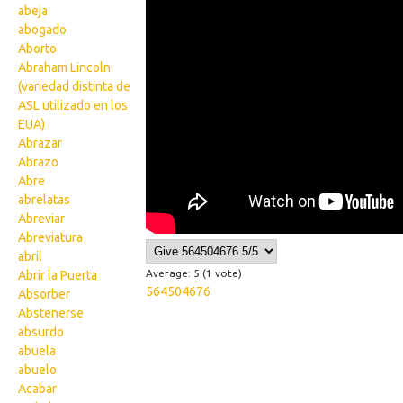
abeja
abogado
Aborto
Abraham Lincoln
(variedad distinta de
ASL utilizado en los
EUA)
Abrazar
Abrazo
Abre
abrelatas
Abreviar
Abreviatura
abril
Average:
5
(
1
vote)
Abrir la Puerta
564504676
Absorber
Abstenerse
absurdo
abuela
abuelo
Acabar