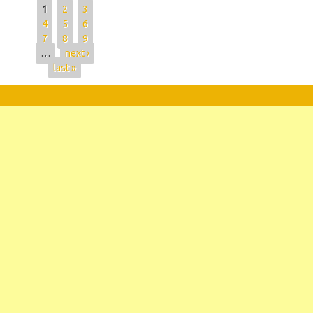
1
2
3
4
5
6
7
8
9
…
next ›
last »