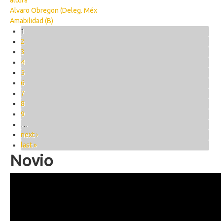
altura
Alvaro Obregon (Deleg. Méx
Amabilidad (B)
Pages
1
2
3
4
5
6
7
8
9
…
next ›
last »
Novio
Novio