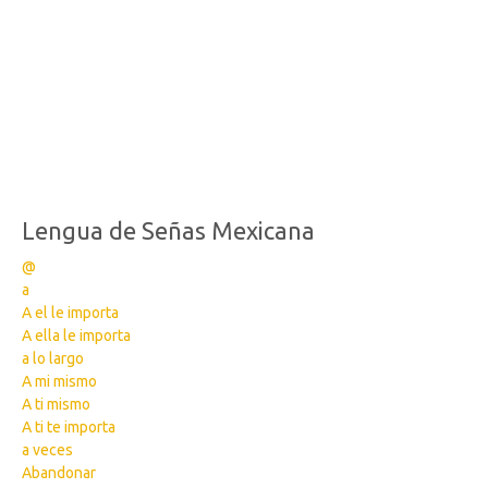
Lengua de Señas Mexicana
@
a
A el le importa
A ella le importa
a lo largo
A mi mismo
A ti mismo
A ti te importa
a veces
Abandonar