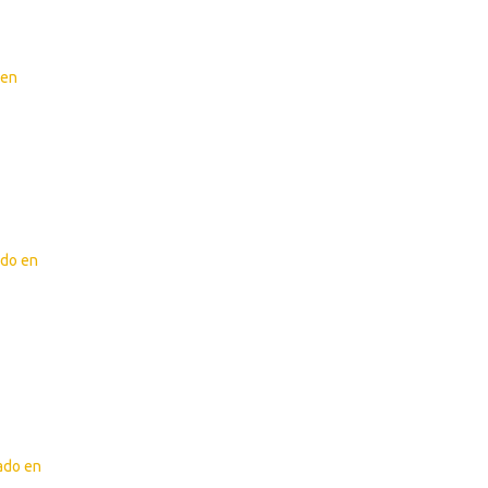
 en
ado en
zado en