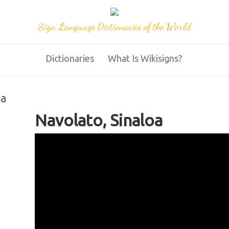
Sign Language Dictionaries of the World
Dictionaries
What Is Wikisigns?
na
Navolato, Sinaloa
4