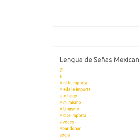
Lengua de Señas Mexica
@
a
A el le importa
A ella le importa
a lo largo
A mi mismo
A ti mismo
A ti te importa
a veces
Abandonar
abeja