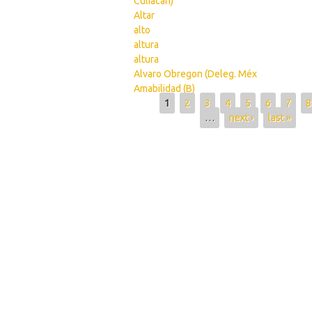
Culiacán)
Altar
alto
altura
altura
Alvaro Obregon (Deleg. Méx
Amabilidad (B)
Pages
1
2
3
4
5
6
7
8
…
next ›
last »