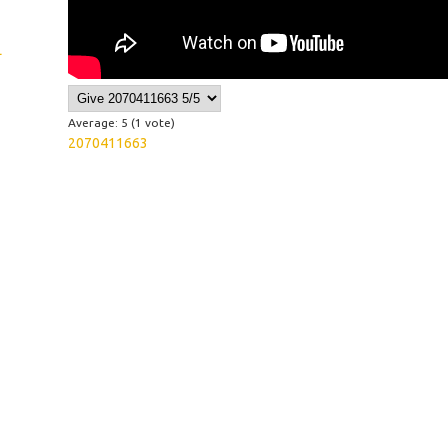
L
Average:
5
(
1
vote)
2070411663