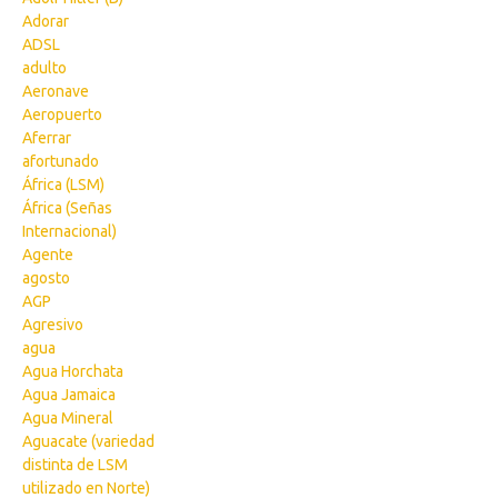
Adorar
ADSL
adulto
Aeronave
Aeropuerto
Aferrar
afortunado
África (LSM)
África (Señas
Internacional)
Agente
agosto
AGP
Agresivo
agua
Agua Horchata
Agua Jamaica
Agua Mineral
Aguacate (variedad
distinta de LSM
utilizado en Norte)