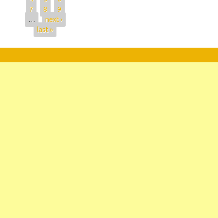
7
8
9
…
next ›
last »