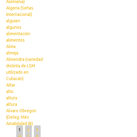
Alemania)
Algeria (Señas
Internacional)
alguien
algunos
alimentación
alimentos
Alma
almeja
Almendra (variedad
distinta de LSM
utilizado en
Culiacán)
Altar
alto
altura
altura
Alvaro Obregon
(Deleg. Méx
Amabilidad (B)
Pages
1
2
3
4
5
6