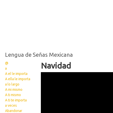
Lengua de Señas Mexicana
@
Navidad
a
A el le importa
36
A ella le importa
a lo largo
A mi mismo
A ti mismo
A ti te importa
a veces
Abandonar