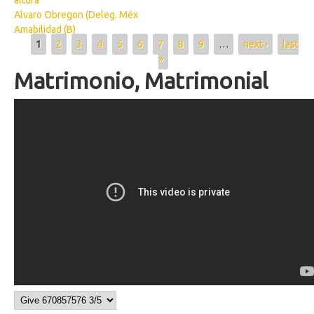
altura
Alvaro Obregon (Deleg. Méx
Amabilidad (B)
Pages
1
2
3
4
5
6
7
8
9
…
next ›
last
»
Matrimonio, Matrimonial
Matrimonio, Matrimonial