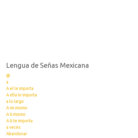
Lengua de Señas Mexicana
@
a
A el le importa
A ella le importa
a lo largo
A mi mismo
A ti mismo
A ti te importa
a veces
Abandonar