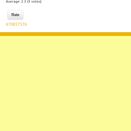
Average:
2.3
(
3
votes)
670857576