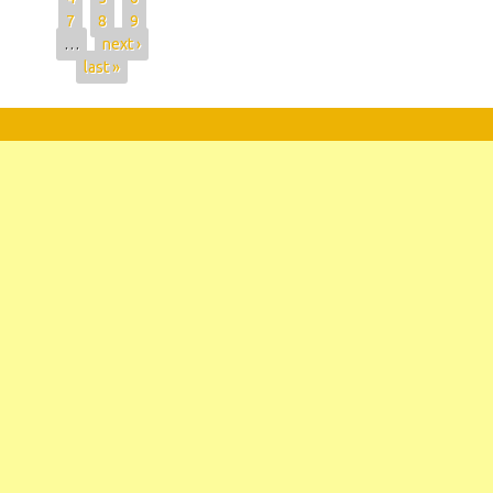
7
8
9
…
next ›
last »