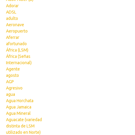
Adorar
ADSL
adulto
Aeronave
Aeropuerto
Aferrar
afortunado
África (LSM)
África (Señas
Internacional)
Agente
agosto
AGP
Agresivo
agua
Agua Horchata
Agua Jamaica
Agua Mineral
Aguacate (variedad
distinta de LSM
utilizado en Norte)