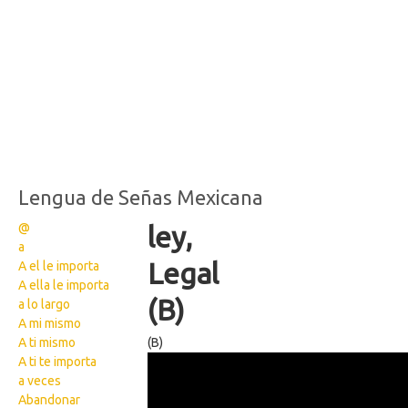
Lengua de Señas Mexicana
@
ley,
a
Legal
A el le importa
A ella le importa
(B)
a lo largo
A mi mismo
A ti mismo
(B)
113
A ti te importa
a veces
Abandonar