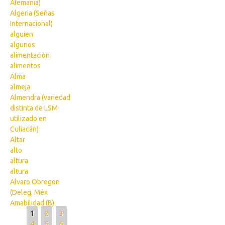
Alemania)
Algeria (Señas
Internacional)
alguien
algunos
alimentación
alimentos
Alma
almeja
Almendra (variedad
distinta de LSM
utilizado en
Culiacán)
Altar
alto
altura
altura
Alvaro Obregon
(Deleg. Méx
Amabilidad (B)
Pages
1
2
3
4
5
6