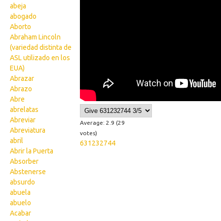
abeja
abogado
Aborto
Abraham Lincoln
(variedad distinta de
ASL utilizado en los
EUA)
Abrazar
Abrazo
Abre
abrelatas
Abreviar
Average:
2.9
(
29
Abreviatura
votes)
abril
631232744
Abrir la Puerta
Absorber
Abstenerse
absurdo
abuela
abuelo
Acabar