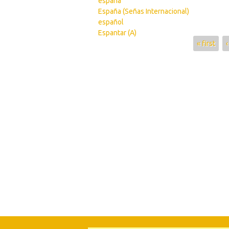
españa
España (Señas Internacional)
español
Espantar (A)
Pages
« first