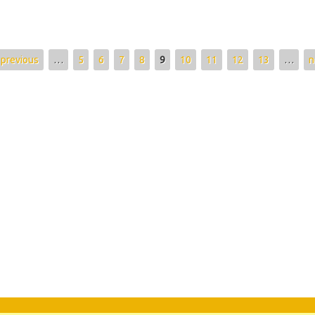
‹ previous
…
5
6
7
8
9
10
11
12
13
…
n