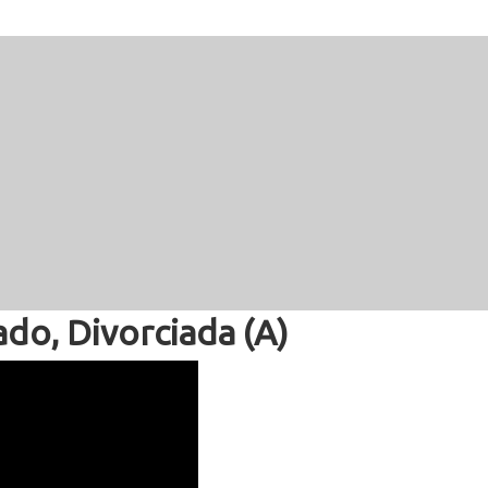
ado, Divorciada (A)
eñas Mexicana 2595