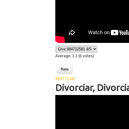
Average:
3.2
(
6
votes)
984712581
Divorciar, Divorci
WikiSigns Lengua de S