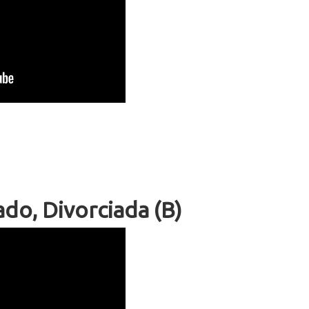
ado, Divorciada (B)
eñas Mexicana 2596