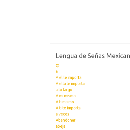
Lengua de Señas Mexica
@
a
A el le importa
A ella le importa
a lo largo
A mi mismo
A ti mismo
A ti te importa
a veces
Abandonar
abeja