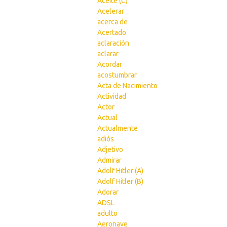
Aceite (C)
Acelerar
acerca de
Acertado
aclaración
aclarar
Acordar
acostumbrar
Acta de Nacimiento
Actividad
Actor
Actual
Actualmente
adiós
Adjetivo
Admirar
Adolf Hitler (A)
Adolf Hitler (B)
Adorar
ADSL
adulto
Aeronave