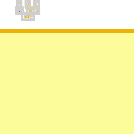
7
8
9
…
next ›
last »