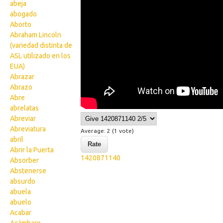
abeja
abogado
Aborto
Abraham Lincoln
(variedad distinta de
ASL utilizado en los
EUA)
Abrazar
Abrazo
Abre
abrelatas
Abreviar
Abreviatura
Average:
2
(
1
vote)
abril
Abrir la Puerta
1420871140
Absorber
Abstenerse
absurdo
abuela
abuelo
Acabar