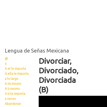
Lengua de Señas Mexicana
@
Divorciar,
a
Divorciado,
A el le importa
A ella le importa
Divorciada
a lo largo
A mi mismo
(B)
A ti mismo
A ti te importa
WikiSigns Lengua de
a veces
Abandonar
Señas Mexicana 2596