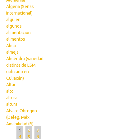
Alemania)
Algeria (Señas
Internacional)
alguien
algunos
alimentación
alimentos
Alma
almeja
Almendra (variedad
distinta de LSM
utilizado en
Culiacán)
Altar
alto
altura
altura
Alvaro Obregon
(Deleg. Méx
Amabilidad (B)
Pages
1
2
3
4
5
6