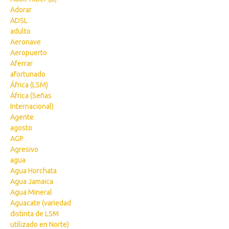
Adorar
ADSL
adulto
Aeronave
Aeropuerto
Aferrar
afortunado
África (LSM)
África (Señas
Internacional)
Agente
agosto
AGP
Agresivo
agua
Agua Horchata
Agua Jamaica
Agua Mineral
Aguacate (variedad
distinta de LSM
utilizado en Norte)