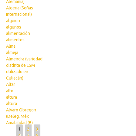
Alemania)
Algeria (Señas
Internacional)
alguien
algunos
alimentación
alimentos
Alma
almeja
Almendra (variedad
distinta de LSM
utilizado en
Culiacán)
Altar
alto
altura
altura
Alvaro Obregon
(Deleg. Méx
Amabilidad (B)
Pages
1
2
3
4
5
6