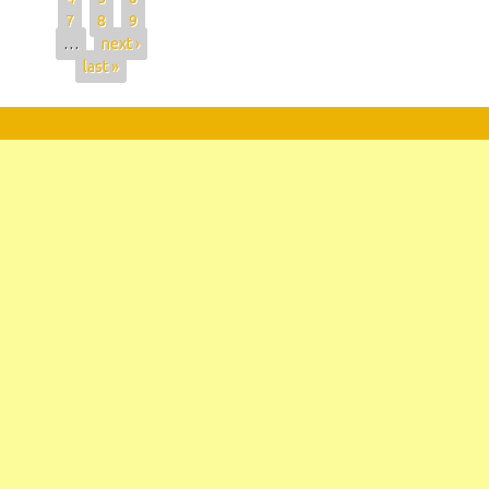
7
8
9
…
next ›
last »