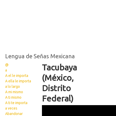
Lengua de Señas Mexicana
@
Tacubaya
a
(México,
A el le importa
A ella le importa
Distrito
a lo largo
A mi mismo
Federal)
A ti mismo
A ti te importa
126
a veces
Abandonar