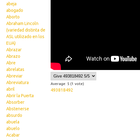
abeja
abogado
Aborto
Abraham Lincoln
(variedad distinta de
ASL utilizado en los
EUA)
Abrazar
Abrazo
Abre
abrelatas
Abreviar
Abreviatura
Average:
5
(
1
vote)
abril
493818492
Abrir la Puerta
Absorber
Abstenerse
absurdo
abuela
abuelo
Acabar