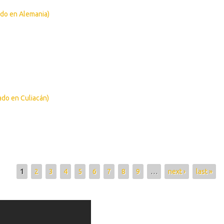
ado en Alemania)
ado en Culiacán)
1
2
3
4
5
6
7
8
9
…
next ›
last »