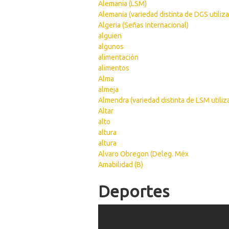
Alemania (LSM)
Alemania (variedad distinta de DGS utiliz
Algeria (Señas Internacional)
alguien
algunos
alimentación
alimentos
Alma
almeja
Almendra (variedad distinta de LSM utiliz
Altar
alto
altura
altura
Alvaro Obregon (Deleg. Méx
Amabilidad (B)
Pages
Deportes
IMG 9873