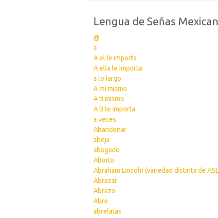
Lengua de Señas Mexica
@
a
A el le importa
A ella le importa
a lo largo
A mi mismo
A ti mismo
A ti te importa
a veces
Abandonar
abeja
abogado
Aborto
Abraham Lincoln (variedad distinta de ASL
Abrazar
Abrazo
Abre
abrelatas