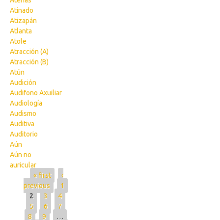
Atenas
Atinado
Atizapán
Atlanta
Atole
Atracción (A)
Atracción (B)
Atún
Audición
Audifono Axuiliar
Audiología
Audismo
Auditiva
Auditorio
Aún
Aún no
auricular
Pages
« first
‹
previous
1
2
3
4
5
6
7
8
9
…