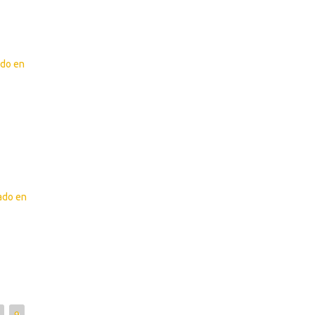
ado en
zado en