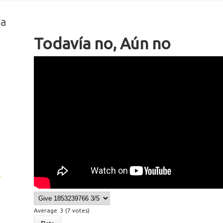
na
Todavía no, Aún no
IMG 9649
L
Average:
3
(
7
votes)