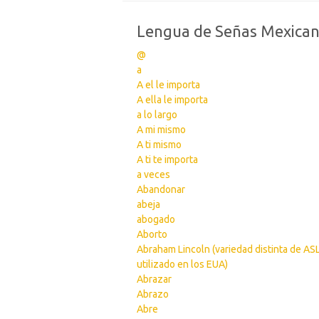
Lengua de Señas Mexica
@
a
A el le importa
A ella le importa
a lo largo
A mi mismo
A ti mismo
A ti te importa
a veces
Abandonar
abeja
abogado
Aborto
Abraham Lincoln (variedad distinta de AS
utilizado en los EUA)
Abrazar
Abrazo
Abre