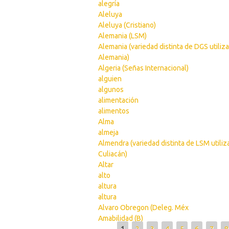
alegría
Aleluya
Aleluya (Cristiano)
Alemania (LSM)
Alemania (variedad distinta de DGS utiliz
Alemania)
Algeria (Señas Internacional)
alguien
algunos
alimentación
alimentos
Alma
almeja
Almendra (variedad distinta de LSM utili
Culiacán)
Altar
alto
altura
altura
Alvaro Obregon (Deleg. Méx
Amabilidad (B)