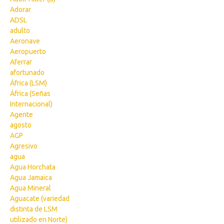
Adorar
ADSL
adulto
Aeronave
Aeropuerto
Aferrar
afortunado
África (LSM)
África (Señas
Internacional)
Agente
agosto
AGP
Agresivo
agua
Agua Horchata
Agua Jamaica
Agua Mineral
Aguacate (variedad
distinta de LSM
utilizado en Norte)