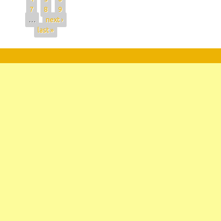
7
8
9
…
next ›
last »