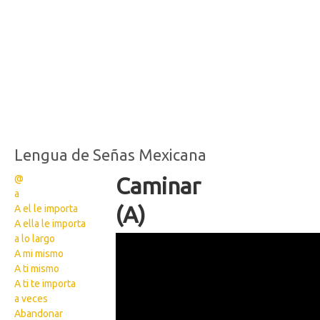
Lengua de Señas Mexicana
@
Caminar
a
(A)
A el le importa
A ella le importa
a lo largo
194
A mi mismo
A ti mismo
A ti te importa
a veces
Abandonar