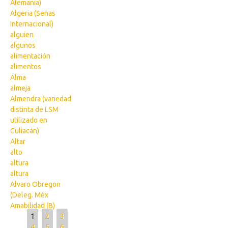
Alemania)
Algeria (Señas
Internacional)
alguien
algunos
alimentación
alimentos
Alma
almeja
Almendra (variedad
distinta de LSM
utilizado en
Culiacán)
Altar
alto
altura
altura
Alvaro Obregon
(Deleg. Méx
Amabilidad (B)
Pages
1
2
3
4
5
6