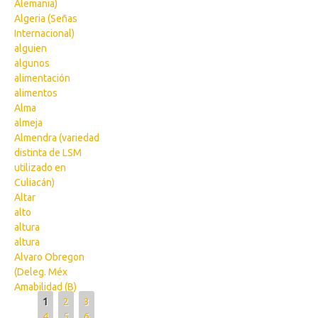
Alemania)
Algeria (Señas
Internacional)
alguien
algunos
alimentación
alimentos
Alma
almeja
Almendra (variedad
distinta de LSM
utilizado en
Culiacán)
Altar
alto
altura
altura
Alvaro Obregon
(Deleg. Méx
Amabilidad (B)
Pages
1
2
3
4
5
6