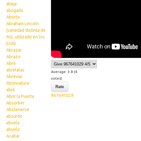
abeja
abogado
Aborto
Abraham Lincoln
(variedad distinta de
ASL utilizado en los
EUA)
Abrazar
Abrazo
Abre
abrelatas
Average:
3.8
(
4
Abreviar
votes)
Abreviatura
abril
967641029
Abrir la Puerta
Absorber
Abstenerse
absurdo
abuela
abuelo
Acabar