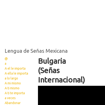
Lengua de Señas Mexicana
@
Bulgaria
a
(Señas
A el le importa
A ella le importa
Internacional)
a lo largo
A mi mismo
IMG 9480
A ti mismo
A ti te importa
a veces
Abandonar