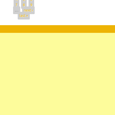
7
8
9
…
next ›
last »