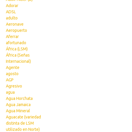
Adorar
ADSL
adulto
Aeronave
Aeropuerto
Aferrar
afortunado
África (LSM)
África (Señas
Internacional)
Agente
agosto
AGP
Agresivo
agua
Agua Horchata
Agua Jamaica
Agua Mineral
Aguacate (variedad
distinta de LSM
utilizado en Norte)