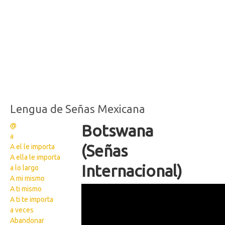
Lengua de Señas Mexicana
@
Botswana
a
(Señas
A el le importa
A ella le importa
Internacional)
a lo largo
A mi mismo
IMG 9607
A ti mismo
A ti te importa
a veces
Abandonar