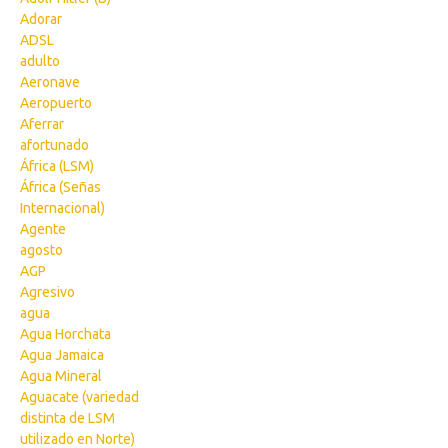
Adorar
ADSL
adulto
Aeronave
Aeropuerto
Aferrar
afortunado
África (LSM)
África (Señas
Internacional)
Agente
agosto
AGP
Agresivo
agua
Agua Horchata
Agua Jamaica
Agua Mineral
Aguacate (variedad
distinta de LSM
utilizado en Norte)