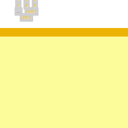
7
8
9
…
next ›
last »