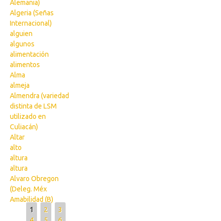
Alemania)
Algeria (Señas
Internacional)
alguien
algunos
alimentación
alimentos
Alma
almeja
Almendra (variedad
distinta de LSM
utilizado en
Culiacán)
Altar
alto
altura
altura
Alvaro Obregon
(Deleg. Méx
Amabilidad (B)
Pages
1
2
3
4
5
6