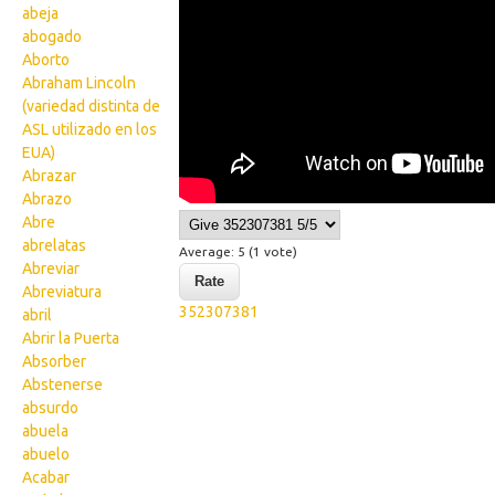
abeja
abogado
Aborto
Abraham Lincoln
(variedad distinta de
ASL utilizado en los
EUA)
Abrazar
Abrazo
Abre
abrelatas
Average:
5
(
1
vote)
Abreviar
Abreviatura
352307381
abril
Abrir la Puerta
Absorber
Abstenerse
absurdo
abuela
abuelo
Acabar