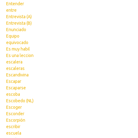
Entender
entre
Entrevista (A)
Entrevista (B)
Enunciado
Equipo
equivocado
Es muy habil
Es una leccion
escalera
escaleras
Escandivina
Escapar
Escaparse
escoba
Escobedo (NL)
Escoger
Esconder
Escorpión
escribir
escuela